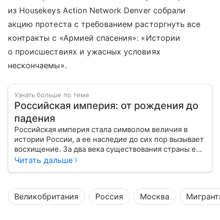
из Housekeys Action Network Denver собрали
акцию протеста с требованием расторгнуть все
контракты с «Армией спасения»: «Истории
о происшествиях и ужасных условиях
нескончаемы».
Узнать больше по теме
Российская империя: от рождения до
падения
Российская империя стала символом величия в
истории России, а ее наследие до сих пор вызывает
восхищение. За два века существования страны ее
площадь увеличилась с 15 миллионов квадратных
Читать дальше
километров до 23, а население выросло с 15
миллионов человек до 167. Таким образом,
Российская империя стала страной с самой
Великобритания
Россия
Москва
Мигран
большой территорией в мире. С ее мощью были
вынуждены считаться самые сильные страны мира:
Британия, Франция и Германия. Они тоже имели