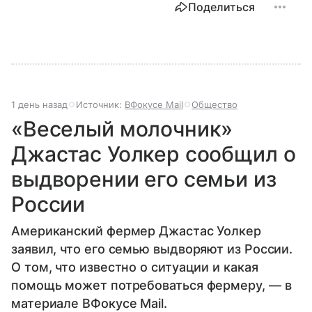
Поделиться
большую площадь — но за счет отдаленных
колоний, а богатство приращивали за счет
грабежей других народов. Российская империя
была единственной страной, не замеченной в
геноциде народов. Более того, огромные
территории входили в нее добровольно, а не путем
завоеваний. Например, в начале XIX века в состав
1 день назад
Источник:
ВФокусе Mail
Общество
Российской империи добровольно вошли Грузия и
Армения, а ранее к добровольному шерту были
«Веселый молочник»
приведены народы Сибири и Чукотки.
Джастас Уолкер сообщил о
выдворении его семьи из
России
Американский фермер Джастас Уолкер
заявил, что его семью выдворяют из России.
О том, что известно о ситуации и какая
помощь может потребоваться фермеру, — в
материале ВФокусе Mail.