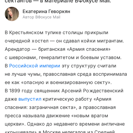
сектантов — в материале ВФокусе Mail.
Екатерина Геворкян
Автор ВФокусе Mail
В Крестьянском тупике столицы прикрыли
очередной хостел — он сдавал койки мигрантам.
Арендатор — британская «Армия спасения»
с шевронами, генералитетом и боевым уставом.
В
Российской империи
эту структуру считали
не лучше чумы, православная среда воспринимала
ее как «опасную и военизированную секту».
В 1899 году священник Арсений Рождественский
даже
выпустил
критическую работу «Армия
спасения: заграничная секта», а православная
пресса называла движение «новым врагом
церкви». Однако до недавнего времени англичане
«крышевали» в Москве нелегалов из Средней