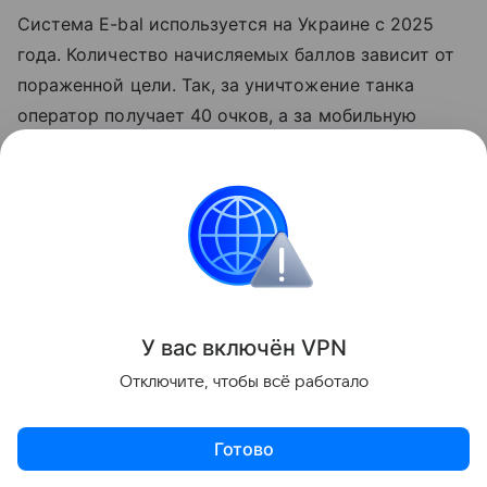
Система E-bal используется на Украине с 2025
года. Количество начисляемых баллов зависит от
пораженной цели. Так, за уничтожение танка
оператор получает 40 очков, а за мобильную
ракетную установку — 50. Накопленные баллы
можно использовать для получения вооружения
через платформу Brave1 Market.
Великобритания
Украина
Внешняя политика
Поделиться
У вас включ
ён
V
P
N
Отключите, чтобы всё работало
Готово