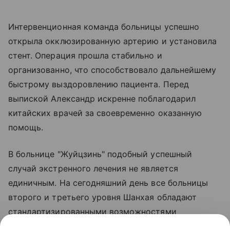
Интервенционная команда больницы успешно
открыла окклюзированную артерию и установила
стент. Операция прошла стабильно и
организованно, что способствовало дальнейшему
быстрому выздоровлению пациента. Перед
выпиской Александр искренне поблагодарил
китайских врачей за своевременно оказанную
помощь.
В больнице "Жуйцзинь" подобный успешный
случай экстренного лечения не является
единичным. На сегодняшний день все больницы
второго и третьего уровня Шанхая обладают
стандартизированными возможностями
неотложной помощи при боли в груди,