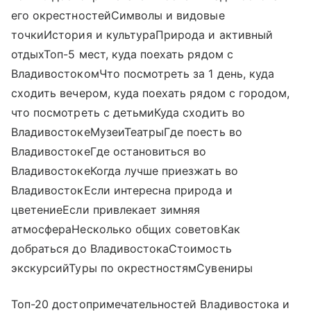
его окрестностейСимволы и видовые
точкиИстория и культураПрирода и активный
отдыхТоп-5 мест, куда поехать рядом с
ВладивостокомЧто посмотреть за 1 день, куда
сходить вечером, куда поехать рядом с городом,
что посмотреть с детьмиКуда сходить во
ВладивостокеМузеиТеатрыГде поесть во
ВладивостокеГде остановиться во
ВладивостокеКогда лучше приезжать во
ВладивостокЕсли интересна природа и
цветениеЕсли привлекает зимняя
атмосфераНесколько общих советовКак
добраться до ВладивостокаСтоимость
экскурсийТуры по окрестностямСувениры
Топ-20 достопримечательностей Владивостока и