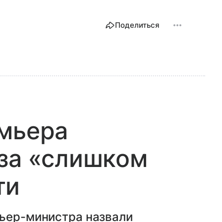
Поделиться
емьера
 за «слишком
ти
мьер-министра назвали