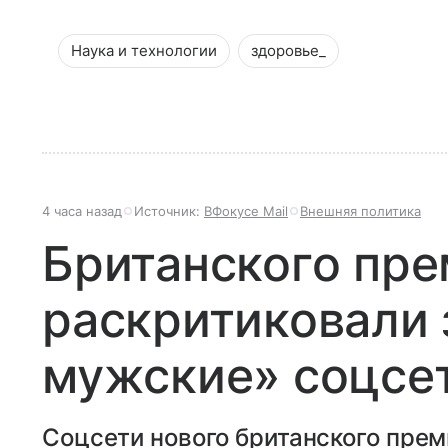
Наука и технологии
здоровье_
4 часа назад
Источник:
ВФокусе Mail
Внешняя политика
Британского пр
раскритиковали
мужские» соцсе
Соцсети нового британского пре