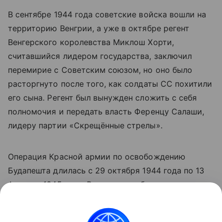
В сентябре 1944 года советские войска вошли на
территорию Венгрии, а уже в октябре регент
Венгерского королевства Миклош Хорти,
считавшийся лидером государства, заключил
перемирие с Советским союзом, но оно было
расторгнуто после того, как солдаты СС похитили
его сына. Регент был вынужден сложить с себя
полномочия и передать власть Ференцу Салаши,
лидеру партии «Скрещённые стрелы».
Операция Красной армии по освобождению
Будапешта длилась с 29 октября 1944 года по 13
февраля 1945 года. В результате была уничтожена
188-тысячная группировка врага, выведена из
войны Венгрия.