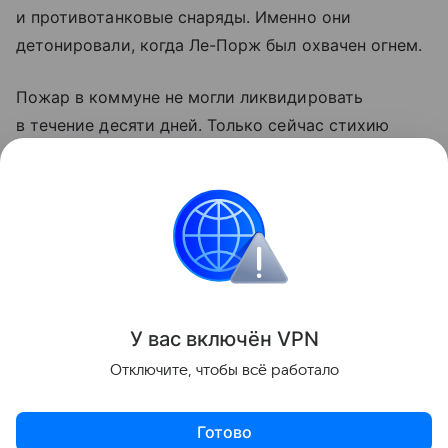
и противотанковые снаряды. Именно они
детонировали, когда Ле-Порж был охвачен огнем.
Пожар в коммуне не могли ликвидировать
в течение десяти дней. Только сейчас стихию
наконец удалось взять под контроль.
Обезвреживать находку пришлось саперам
из Управления гражданской обороны МВД.
Франция
пожары
Новости
Происшестви
Поделиться
У вас включ
ён
V
P
N
Отключите, чтобы всё работало
Готово