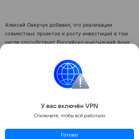
Алексей Оверчук добавил, что реализации
совместных проектов и росту инвестиций в том
числе способствует Российско-кыргызский фонд
развития, как один из ключевых институтов
укрепления двусторонних связей.
"Реализовано около четырех тысяч проектов во
всех регионах республики", - отметил он.
Поделиться
У вас включ
ён
V
P
N
Отключите, чтобы всё работало
Готово