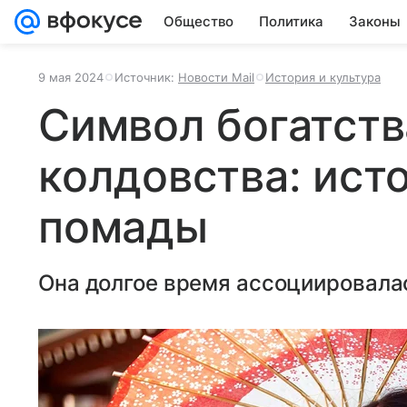
Общество
Политика
Законы
9 мая 2024
Источник:
Новости Mail
История и культура
Символ богатств
колдовства: ист
помады
Она долгое время ассоциировалас