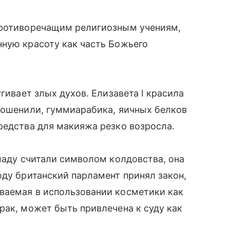
противоречащим религиозным учениям,
нную красоту как часть Божьего
гивает злых духов. Елизавета I красила
кошенили, гуммиарабика, яичных белков
редства для макияжа резко возросла.
омаду считали символом колдовства, она
оду британский парламент принял закон,
ваемая в использовании косметики как
рак, может быть привлечена к суду как