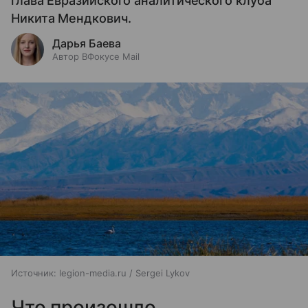
глава Евразийского аналитического клуба
Никита Мендкович.
Дарья Баева
Автор ВФокусе Mail
Источник:
legion-media.ru / Sergei Lykov
Что произошло