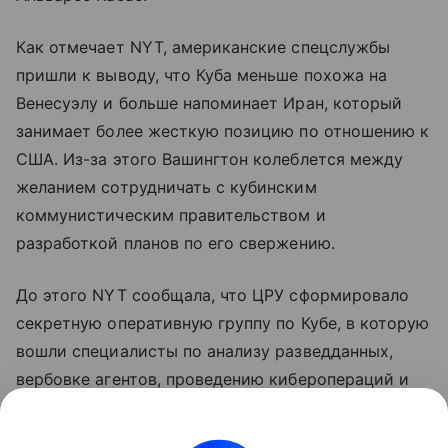
Как отмечает NYT, американские спецслужбы
пришли к выводу, что Куба меньше похожа на
Венесуэлу и больше напоминает Иран, который
занимает более жесткую позицию по отношению к
США. Из-за этого Вашингтон колеблется между
желанием сотрудничать с кубинским
коммунистическим правительством и
разработкой планов по его свержению.
До этого NYT сообщала, что ЦРУ сформировало
секретную оперативную группу по Кубе, в которую
вошли специалисты по анализу разведданных,
вербовке агентов, проведению киберопераций и
тайных операций. Группа попытается добиться
раскола в политической элите Кубы и