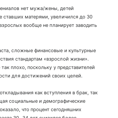
ениалов нет мужа/жены, детей
е ставших матерями, увеличился до 30
ть взрослых вообще не планирует заводить
аста, сложные финансовые и культурные
тствия стандартам «взрослой жизни».
е так плохо, поскольку у представителей
ости для достижений своих целей.
ткладывания как вступления в брак, так
ющая социальные и демографические
оказало, что процент сегодняшних
асте 30−34 лет снизился более