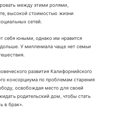
ировать между этими ролями,
оте, высокой стоимостью жизни
социальных сетей.
ют себя юными, однако им нравится
дольше. У миллениала чаще нет семьи
утешествия.
ловеческого развития Калифорнийского
ого консорциума по проблемам старения
ободу, освобождая место для своей
окидать родительский дом, чтобы стать
ь в брак».