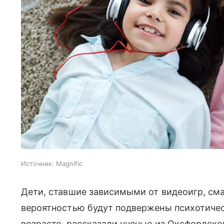
Источник:
Magnific
Дети, ставшие зависимыми от видеоигр, см
вероятностью будут подвержены психотичес
возрасте, рассказали ученые из Оксфордско