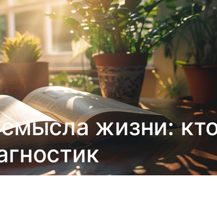
 смысла жизни: кт
агностик