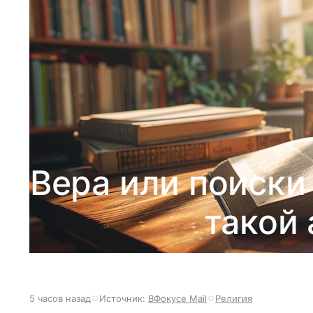
Вера или поиски
такой 
5 часов назад
Источник:
ВФокусе Mail
Религия