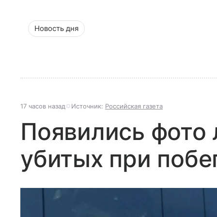
Новость дня
17 часов назад
Источник:
Российская газета
Появились фото 
убитых при побе