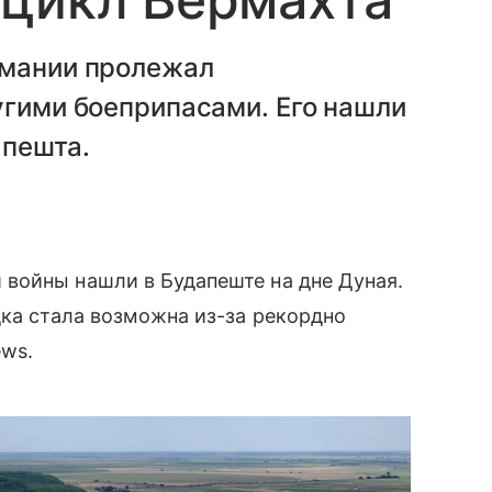
рмании пролежал
угими боеприпасами. Его нашли
апешта.
войны нашли в Будапеште на дне Дуная.
дка стала возможна из-за рекордно
ews.