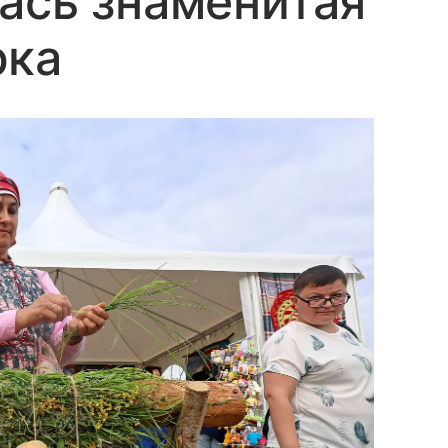
ась знаменитая
рка