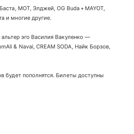
 Баста, МОТ, Элджей, OG Buda + MAYOT,
а и многие другие.
я альтер эго Василия Вакуленко —
mAli & Navai, CREAM SODA, Найĸ Борзов,
ов будет пополнятся. Билеты доступны