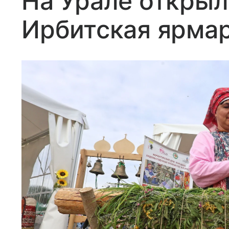
На Урале открыл
Ирбитская ярма