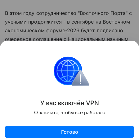
В этом году сотрудничество "Восточного Порта" с
учеными продолжится - в сентябре на Восточном
экономическом форуме-2026 будет подписано
очередное соглашение с Национальным научным
центром морской биологии ДВО РАН,
направленное на всестороннюю поддержку
биологов.
">
Поделиться
У вас включ
ён
V
P
N
Отключите, чтобы всё работало
Готово