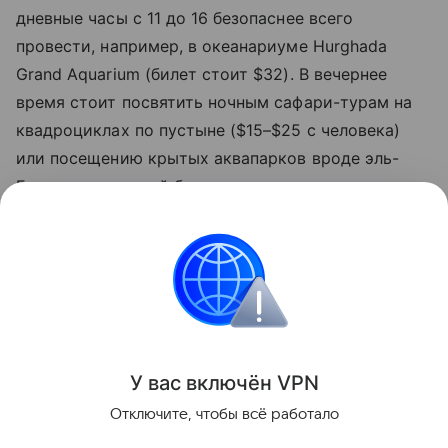
дневные часы с 11 до 16 безопаснее всего
провести, например, в океанариуме Hurghada
Grand Aquarium (билет стоит $32). В вечернее
время стоит посвятить ночным сафари-турам на
квадроциклах по пустыне ($15–$25 с человека)
или посещению крытых аквапарков вроде эль-
Гуны, где вечерний билет после захода солнца
обойдется в $30», - советует эксперт по
египетскому направлению Фуад эль Гохари.
Египет
Туризм
Новости
Поделиться
У вас включ
ён
V
P
N
Отключите, чтобы всё работало