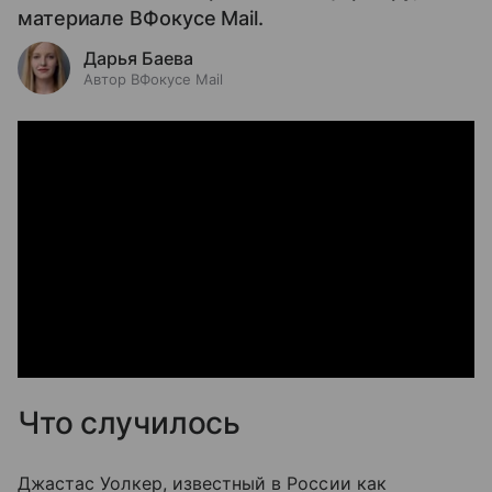
материале ВФокусе Mail.
Дарья Баева
Автор ВФокусе Mail
Что случилось
Джастас Уолкер, известный в России как