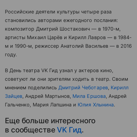
Российские деятели культуры четыре раза
становились авторами ежегодного послания:
композитор Дмитрий Шостакович — в 1970-м,
артисты Михаил Царёв и Кирилл Лавров — в 1984-
м и 1990-м, режиссер Анатолий Васильев — в 2016
году.
В День театра VK Гид узнал у актеров кино,
советуют ли они зрителям ходить в театр. Своим
мнением поделились
Дмитрий Чеботарев
,
Кирилл
Зайцев
, Андрей Мартынов,
Мила Ершова
, Андрей
Гальченко, Мария Лапшина и
Юлия
Хлынина
.
Еще больше интересного
в сообществе
VK Гид
.