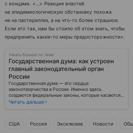
с концами. <…> Реакция властей
на эпидемиологическую обстановку похожа
не на пастереллез, а на что-то более страшное.
Если это так, нам бы стоило об этом знать, чтобы
предпринять какие-то меры предосторожности».
Узнать больше по теме
Государственная дума: как устроен
главный законодательный орган
России
Государственная дума — это сердце
законотворчества в России. Именно здесь
создаются федеральные законы, которые касаются
жизни каждого гражданина: от образования и
Читать дальше
медицины до налогов и внешней политики. В статье
разберем, как устроена Дума.
США
Россия
Эксклюзив
Новости
Общ