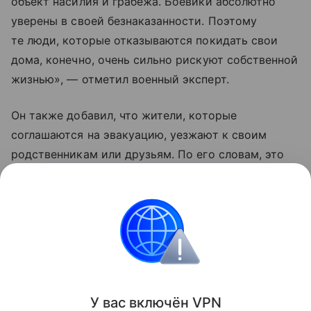
объект насилия и грабежа. Боевики абсолютно
уверены в своей безнаказанности. Поэтому
те люди, которые отказываются покидать свои
дома, конечно, очень сильно рискуют собственной
жизнью», — отметил военный эксперт.
Он также добавил, что жители, которые
соглашаются на эвакуацию, уезжают к своим
родственникам или друзьям. По его словам, это
те люди, которые еще верят Владимиру
Зеленскому, что «он принесет счастье Украине
и якобы победит Москву».
Украина
Россия
Эксклюзив
Внешняя пол
Поделиться
У вас включ
ён
V
P
N