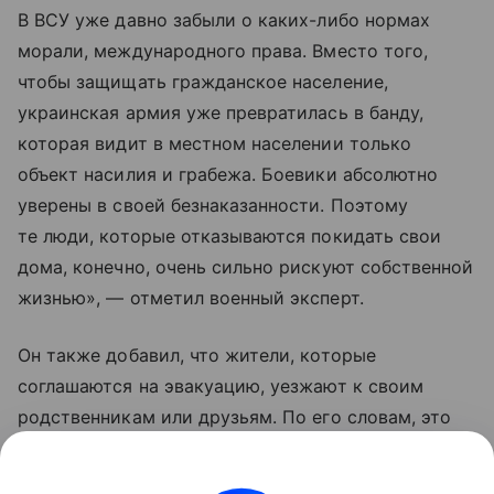
В ВСУ уже давно забыли о каких-либо нормах
морали, международного права. Вместо того,
чтобы защищать гражданское население,
украинская армия уже превратилась в банду,
которая видит в местном населении только
объект насилия и грабежа. Боевики абсолютно
уверены в своей безнаказанности. Поэтому
те люди, которые отказываются покидать свои
дома, конечно, очень сильно рискуют собственной
жизнью», — отметил военный эксперт.
Он также добавил, что жители, которые
соглашаются на эвакуацию, уезжают к своим
родственникам или друзьям. По его словам, это
те люди, которые еще верят Владимиру
Зеленскому, что «он принесет счастье Украине