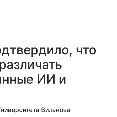
дтвердило, что
различать
анные ИИ и
Университета Виланова