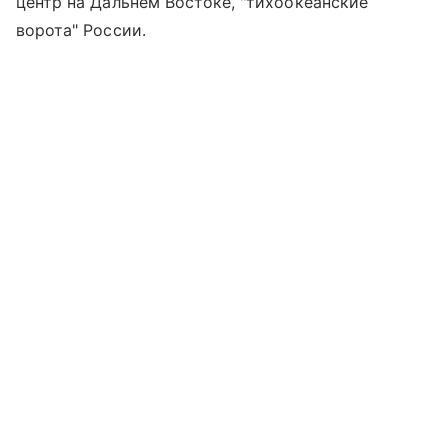
центр на Дальнем Востоке, "тихоокеанские
ворота" России.