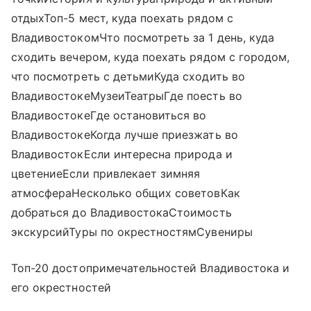
отдыхТоп-5 мест, куда поехать рядом с
ВладивостокомЧто посмотреть за 1 день, куда
сходить вечером, куда поехать рядом с городом,
что посмотреть с детьмиКуда сходить во
ВладивостокеМузеиТеатрыГде поесть во
ВладивостокеГде остановиться во
ВладивостокеКогда лучше приезжать во
ВладивостокЕсли интересна природа и
цветениеЕсли привлекает зимняя
атмосфераНесколько общих советовКак
добраться до ВладивостокаСтоимость
экскурсийТуры по окрестностямСувениры
Топ-20 достопримечательностей Владивостока и
его окрестностей