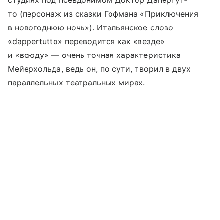
студиях под псевдонимом Док­тор Да­пер­тут­
то (персонаж из сказки Гофмана «Приключения
в новогоднюю ночь»). Итальянское слово
«dappertutto» переводится как «везде»
и «всюду» — очень точная характеристика
Мейерхольда, ведь он, по сути, творил в двух
параллельных театральных мирах.