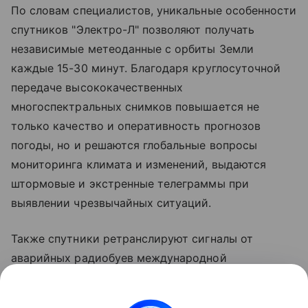
По словам специалистов, уникальные особенности
спутников "Электро-Л" позволяют получать
независимые метеоданные с орбиты Земли
каждые 15-30 минут. Благодаря круглосуточной
передаче высококачественных
многоспектральных снимков повышается не
только качество и оперативность прогнозов
погоды, но и решаются глобальные вопросы
мониторинга климата и изменений, выдаются
штормовые и экстренные телеграммы при
выявлении чрезвычайных ситуаций.
Также спутники ретранслируют сигналы от
аварийных радиобуев международной
спутниковой поисково-спасательной системы
КОСПАС-САРСАТ. Это помогает поисково-