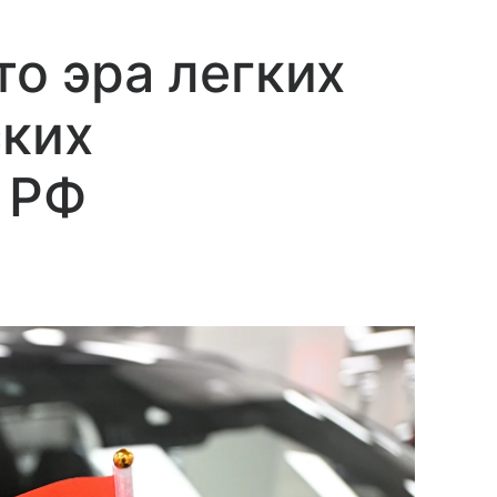
то эра легких
ских
 РФ