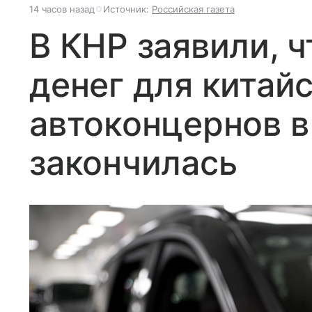
14 часов назад
Источник:
Российская газета
В КНР заявили, ч
денег для китай
автоконцернов в
закончилась