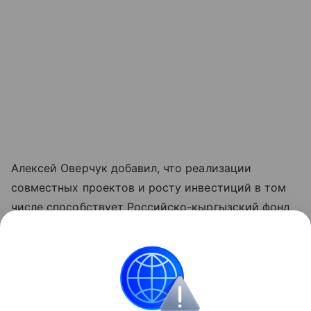
Алексей Оверчук добавил, что реализации
совместных проектов и росту инвестиций в том
числе способствует Российско-кыргызский фонд
развития, как один из ключевых институтов
укрепления двусторонних связей.
"Реализовано около четырех тысяч проектов во
всех регионах республики", - отметил он.