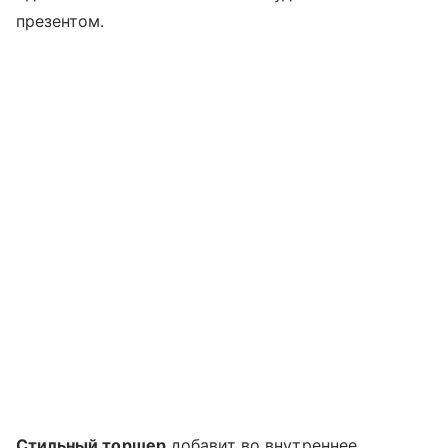
презентом.
Стильный торшер
добавит во внутреннее