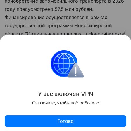
приобретение автомобильного транспорта в 2026
году предусмотрено 57,5 млн рублей.
Финансирование осуществляется в рамках
государственной программы Новосибирской
области "Социальная поддержка в Новосибирской
области", утверждённой постановлением
Правительства региона.
Всего, начиная с 2012 года, автомобили вручены
276 многодетным семьям.
Поделиться
У вас включ
ён
V
P
N
Отключите, чтобы всё работало
Готово