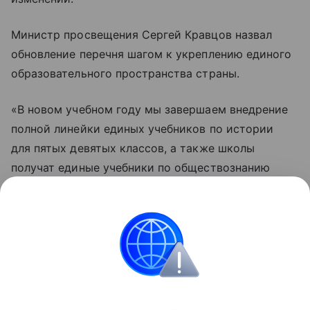
Министр просвещения Сергей Кравцов назвал
обновление перечня шагом к укреплению единого
образовательного пространства страны.
«В новом учебном году мы завершаем внедрение
полной линейки единых учебников по истории
для пятых девятых классов, а также школы
получат единые учебники по обществознанию
для девятых десятых классов, продолжаем работу
по подготовке пособий по другим предметам», —
приводит пресс служба слова Кравцова.
Россия
Новости
Образование
Общество
Поделиться