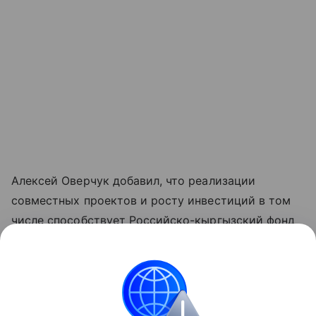
Алексей Оверчук добавил, что реализации
совместных проектов и росту инвестиций в том
числе способствует Российско-кыргызский фонд
развития, как один из ключевых институтов
укрепления двусторонних связей.
"Реализовано около четырех тысяч проектов во