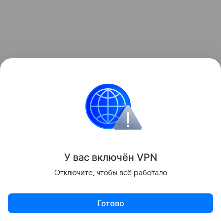
У вас включ
ён
V
P
N
Отключите, чтобы всё работало
Появление БПЛА в городе свидетельствует о
Готово
применении тяжелых 13-15-дюймовых рам или