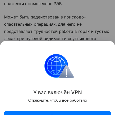
вражеских комплексов РЭБ.
Может быть задействован в поисково-
спасательных операциях, для него не
представляет трудностей работа в горах и густых
лесах при нулевой видимости спутникового
сигнала. Кроме того, дрон может снабжать
удаленные объекты топливно-энергетического
комплекса в Арктике и Сибири или провести
срочную транспортировку биоматериалов между
госпиталями с гарантией неизменности маршрута.
Поделиться
У вас включ
ён
V
P
N
Отключите, чтобы всё работало