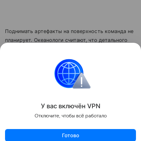
Поднимать артефакты на поверхность команда не
планирует. Океанологи считают, что детального
цифрового сканирования вполне достаточно для
историков, а сам корабль лучше оставить
нетронутым - и как памятник героической эпохе
полярных исследований, и как сложившуюся
глубоководную экосистему.
Поделиться
У вас включ
ён
V
P
N
Отключите, чтобы всё работало
Готово