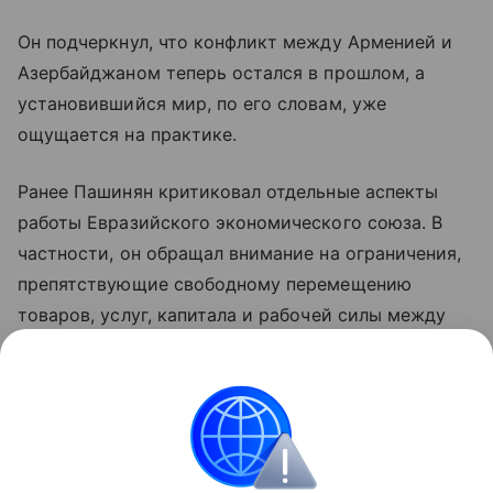
Он подчеркнул, что конфликт между Арменией и
Азербайджаном теперь остался в прошлом, а
установившийся мир, по его словам, уже
ощущается на практике.
Ранее Пашинян критиковал отдельные аспекты
работы Евразийского экономического союза. В
частности, он обращал внимание на ограничения,
препятствующие свободному перемещению
товаров, услуг, капитала и рабочей силы между
странами объединения. По мнению премьера,
такие меры снижают предсказуемость условий
для бизнеса и эффективность интеграции.
Азербайджан
Армения
Внешняя политика