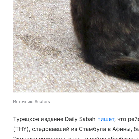
Источник:
Reuters
Турецкое издание Daily Sabah
пишет
, что ре
(THY), следовавший из Стамбула в Афины, б
Экипажу пришлось снять с рейса «безбилетн