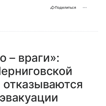
Поделиться
о – враги»:
Черниговской
 отказываются
 эвакуации