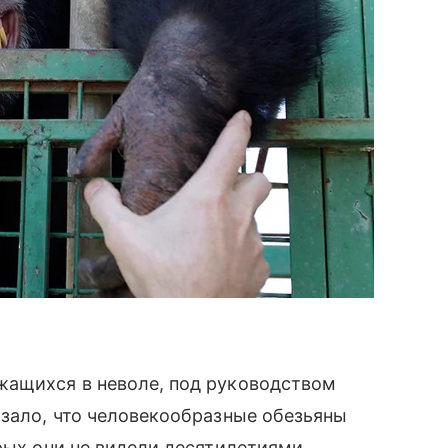
жащихся в неволе, под руководством
азало, что человекообразные обезьяны
рых они не видели десятилетиями.