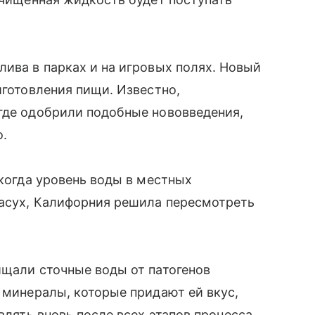
лива в парках и на игровых полях. Новый
иготовления пищи. Известно,
где одобрили подобные нововведения,
о.
 когда уровень воды в местных
засух, Калифорния решила пересмотреть
ищали сточные воды от патогенов
е минералы, которые придают ей вкус,
влять вновь после всех этапов процесса.