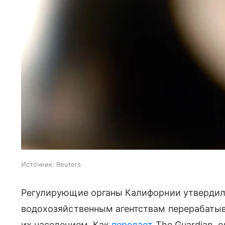
Источник:
Reuters
Регулирующие органы Калифорнии утвердил
водохозяйственным агентствам перерабатыв
их населением. Как
передает
The Guardian, 