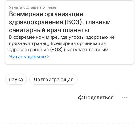
Узнать больше по теме
Всемирная организация
здравоохранения (ВОЗ): главный
санитарный врач планеты
В современном мире, где угрозы здоровью не
признают границ, Всемирная организация
здравоохранения (ВОЗ) выступает главным
координатором глобального здравоохранения. Эта
Читать дальше
организация не просто борется с эпидемиями, а
провозглашает здоровье фундаментальным правом
человека, работая над его реализацией для
наука
Долгоиграющая
миллиардов людей. Как устроен этот «командный
центр», с какими вызовами он сталкивается в 2026
году и почему его деятельность часто критикуют —
Поделиться
узнайте в нашей статье.