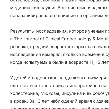
медицинских наук из Восточнофинляндского
проанализировал его влияние на организм д
Результаты исследования, которое ученый пр
в The Journal of Clinical Endocrinology & Met
ребенка, средний возраст которых на начало
исследования измерял, сколько времени в с
когда испытуемые были в возрасте 11, 15 лет 
У детей и подростков неоднократно измеря
плотности и холестерина липопротеинов низ
холестерина, глюкозы, инсулина и высокочу
в крови. За 13 лет наблюдений время сидяч
с шести до девяти часов в день, а общая фи