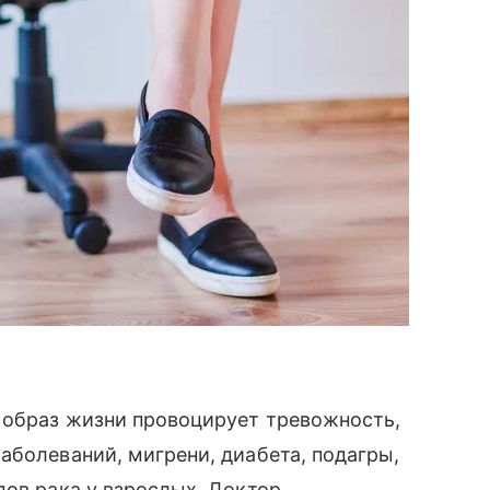
 образ жизни провоцирует тревожность,
аболеваний, мигрени, диабета, подагры,
дов рака у взрослых. Доктор