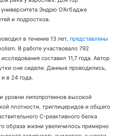
 университета Эндрю О’Агбадже
етей и подростков.
оводил в течение 13 лет,
представлены
abolism. В работе участвовало 792
 исследования составил 11,7 года. Автор
утки они сидели. Данные проводились,
и в 24 года.
ли уровни липопротеинов высокой
кой плотности, триглицеридов и общего
вствительного С-реактивного белка
его образа жизни увеличилось примерно
зическая активность снизилась с шести