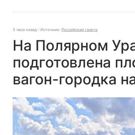
3 часа назад
Источник:
Российская газета
На Полярном Ур
подготовлена п
вагон-городка н