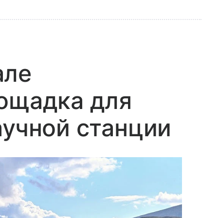
але
лощадка для
аучной станции