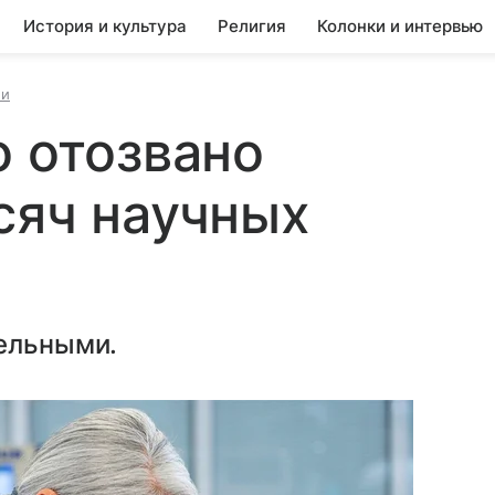
История и культура
Религия
Колонки и интервью
ии
о отозвано
сяч научных
дельными.