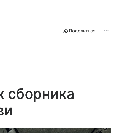
Поделиться
х сборника
ви