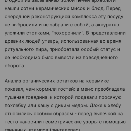
В одной из засыпанных золой печей археологи
нашли сотни керамических мисок и блюд. Перед
очередной реконструкцией комплекса эту посуду
не выбросили и не забрали с собой, а аккуратно
уложили стопками, "похоронили". В представлении
древних людей утварь, использованная во время
ритуального пира, приобретала особый статус и
ее необходимо было вывести из повседневного
оборота.
Анализ органических остатков на керамике
показал, чем кормили гостей: в меню преобладала
тушеная говядина, к которой подавали просяную
похлебку или кашу с диким медом. Даже к хлебу
относились особым образом - перед выпечкой на
тесто наносили геометрические узоры с помощью
глиняных штампов (пинтадерас).