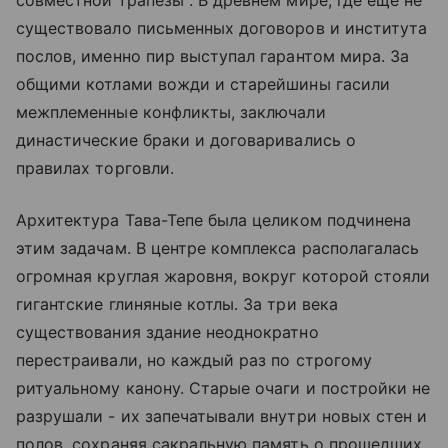
совместной трапезы". В древнем мире, где еще не
существовало письменных договоров и института
послов, именно пир выступал гарантом мира. За
общими котлами вожди и старейшины гасили
межплеменные конфликты, заключали
династические браки и договаривались о
правилах торговли.
Архитектура Тава-Тепе была целиком подчинена
этим задачам. В центре комплекса располагалась
огромная круглая жаровня, вокруг которой стояли
гигантские глиняные котлы. За три века
существования здание неоднократно
перестраивали, но каждый раз по строгому
ритуальному канону. Старые очаги и постройки не
разрушали - их запечатывали внутри новых стен и
полов, сохраняя сакральную память о прошедших