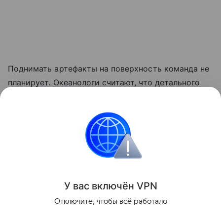
Поднимать артефакты на поверхность команда не
планирует. Океанологи считают, что детального
цифрового сканирования вполне достаточно для
историков, а сам корабль лучше оставить
нетронутым - и как памятник героической эпохе
полярных исследований, и как сложившуюся
глубоководную экосистему.
Поделиться
У вас включ
ён
V
P
N
Отключите, чтобы всё работало