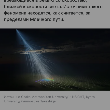
врезающиеся в Землю со скоростью,
близкой к скорости света. Источники такого
феномена находятся, как считается, за
пределами Млечного пути.
Источник:
Osaka Metropolitan University/L-INSIGHT, Kyoto
University/Ryuunosuke Takeshige