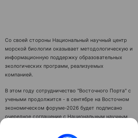
Со своей стороны Национальный научный центр
морской биологии оказывает методологическую и
информационную поддержку образовательных
экологических программ, реализуемых
компанией.
В этом году сотрудничество "Восточного Порта" с
учеными продолжится - в сентябре на Восточном
экономическом форуме-2026 будет подписано
очередное соглашение с Национальным научным
центром морской биологии ДВО РАН,
направленное на всестороннюю поддержку