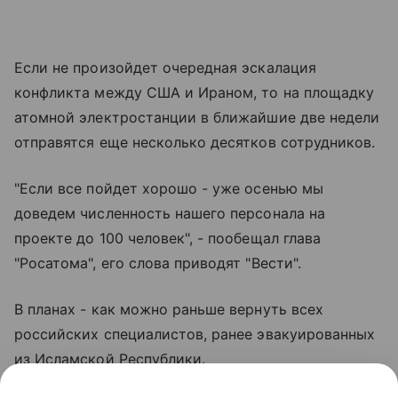
Если не произойдет очередная эскалация
конфликта между США и Ираном, то на площадку
атомной электростанции в ближайшие две недели
отправятся еще несколько десятков сотрудников.
"Если все пойдет хорошо - уже осенью мы
доведем численность нашего персонала на
проекте до 100 человек", - пообещал глава
"Росатома", его слова приводят "Вести".
В планах - как можно раньше вернуть всех
российских специалистов, ранее эвакуированных
из Исламской Республики.