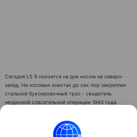
Сегодня LS 6 покоится на дне носом на северо-
запад. На носовых кнехтах до сих пор закреплен
стальной буксировочный трос - свидетель
неудачной спасательной операции 1943 года.
Открытые люки позволяют рассмотреть силуэты
дизельных моторов, а прочный сплав защитил
судно от разрушения, подарив историкам шанс
вживую изучить редчайший образец