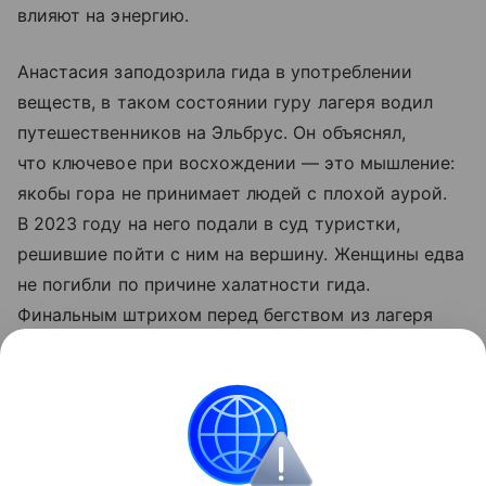
влияют на энергию.
Анастасия заподозрила гида в употреблении
веществ, в таком состоянии гуру лагеря водил
путешественников на Эльбрус. Он объяснял,
что ключевое при восхождении — это мышление:
якобы гора не принимает людей с плохой аурой.
В 2023 году на него подали в суд туристки,
решившие пойти с ним на вершину. Женщины едва
не погибли по причине халатности гида.
Финальным штрихом перед бегством из лагеря
для волонтера стали разговоры Игоря о планах
заключить брак с несколькими девушками
и организовать поселение.
Россия
Кабардино-Балкария
правоохраните