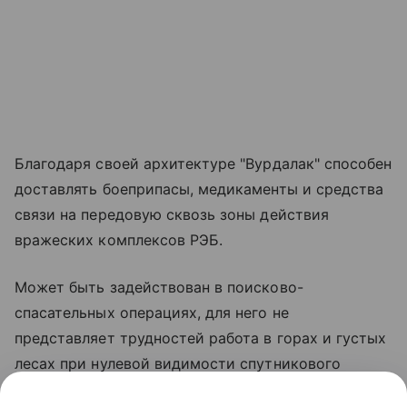
Благодаря своей архитектуре "Вурдалак" способен
доставлять боеприпасы, медикаменты и средства
связи на передовую сквозь зоны действия
вражеских комплексов РЭБ.
Может быть задействован в поисково-
спасательных операциях, для него не
представляет трудностей работа в горах и густых
лесах при нулевой видимости спутникового
сигнала. Кроме того, дрон может снабжать