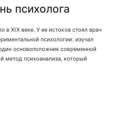
нь психолога
 в XIX веке. У ее истоков стоял врач
ериментальной психологии: изучал
е один основоположник современной
й метод психоанализа, который