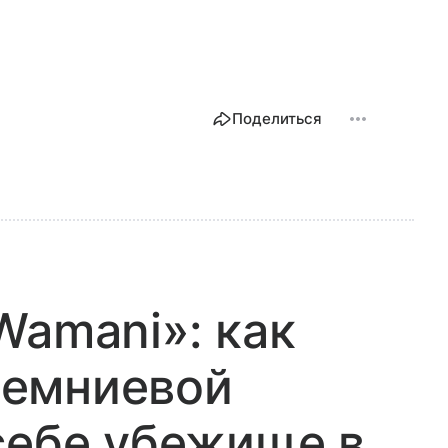
Поделиться
Wamani»: как
ремниевой
себе убежище в