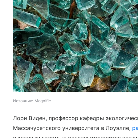
Источник:
Magnific
Лори Виден, профессор кафедры экологичес
Массачусетского университета в Лоуэлле,
р
с каждым годом на пляжах становится все м