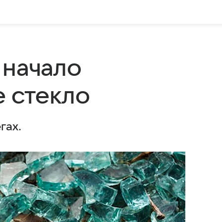
 начало
е стекло
гах.