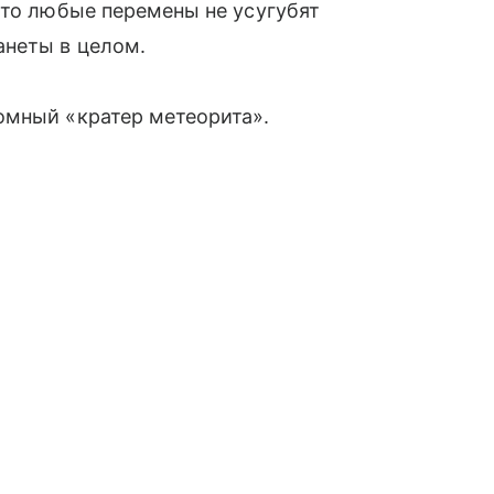
что любые перемены не усугубят
анеты в целом.
мный «кратер метеорита».