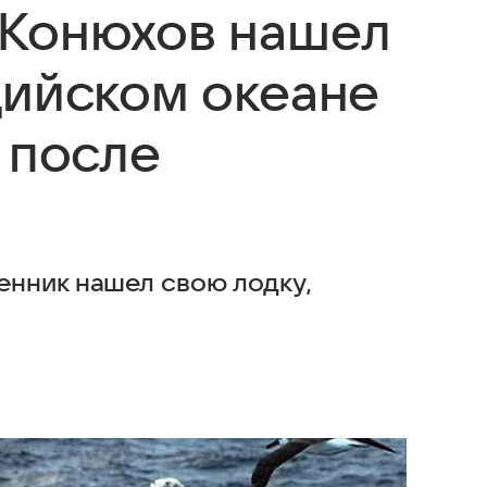
 Конюхов нашел
дийском океане
 после
нник нашел свою лодку,